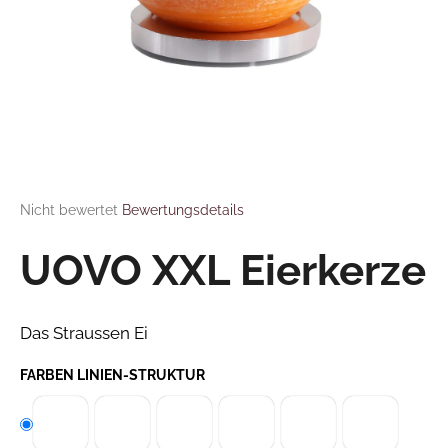
FAQ
Kontakt
SUCHEN
Sprache
W
Login
i
r
Die durchschnittliche Produktbewertung ist 0,0 von 5 Sternen.
Nicht bewertet
Bewertungsdetails
e
m
UOVO XXL Eierkerze
p
f
e
Das Straussen Ei
h
l
FARBEN LINIEN-STRUKTUR
e
n