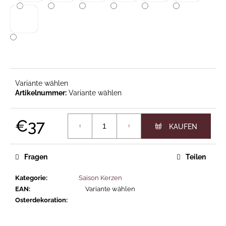
ATRUM
KERZE
€79
Variante wählen
Variante wählen
€37
Verkaufspreis:
Fragen
Teilen
Kategorie
:
Saison Kerzen
EAN
:
Variante wählen
Osterdekoration
: