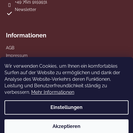
+49 7621 9159931
Newsletter
Informationen
AGB
Impressum
Datenschutz
Wir verwenden Cookies, um Ihnen ein komfortables
Versand und Zahlung
Surfen auf der Website zu ermöglichen und dank der
Analyse des Website-Verkehrs deren Funktionen,
Leistung und Benutzerfreundlichkeit ständig zu
verbessern.
Mehr Informationen
Wir akzeptieren online-Zahlungen
Einstellungen
Copyright 2026
AMABIENTE Designcandles
. Alle Rechte
Akzeptieren
vorbehalten.
Cookie-Einstellungen ändern