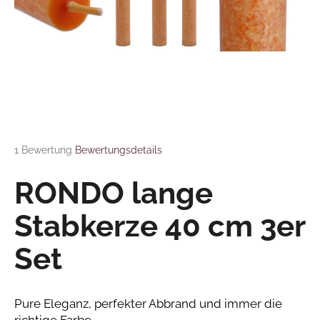
FAQ
Kontakt
SUCHEN
Sprache
W
Login
i
r
Die durchschnittliche Produktbewertung ist 5,0 von 5 Sternen.
1 Bewertung
Bewertungsdetails
e
m
RONDO lange
p
f
Stabkerze 40 cm 3er
e
h
Set
l
e
n
Pure Eleganz, perfekter Abbrand und immer die