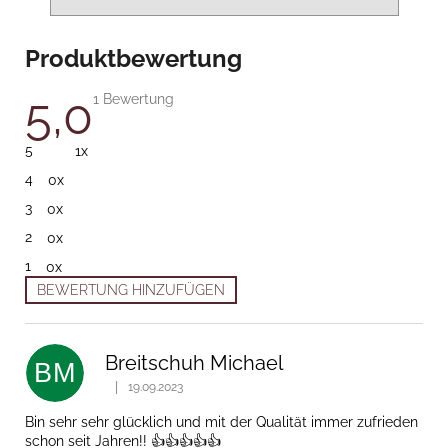
Produktbewertung
5,0
Die durchschnittliche Produktbewertung ist 5,0 von 5 
1 Bewertung
5
1x
4
0x
3
0x
2
0x
1
0x
BEWERTUNG HINZUFÜGEN
Liste der Bewertungen
Breitschuh Michael
BM
|
19.09.2023
Die Produktbewertung beträgt 5 von 5 Sternen.
Bin sehr sehr glücklich und mit der Qualität immer zufrieden
schon seit Jahren!! 👍👍👍👍👍