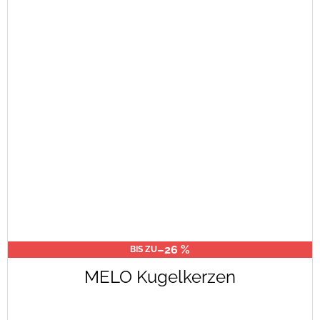
–26 %
BIS ZU
MELO Kugelkerzen