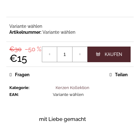
KORE
OBJEKTKERZE
Variante wählen
€24
Variante wählen
€30
–50 %
€15
Verkaufspreis:
Fragen
Teilen
Kategorie
:
Kerzen Kollektion
EAN
:
Variante wählen
mit Liebe gemacht