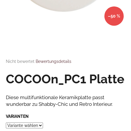
FAQ
–50 %
Kontakt
SUCHEN
Sprache
W
Login
i
r
Die durchschnittliche Produktbewertung ist 0,0 von 5 Sternen.
Nicht bewertet
Bewertungsdetails
e
m
COCOOn_PC1 Platte
p
f
e
Diese multifunktionale Keramikplatte passt
h
wunderbar zu Shabby-Chic und Retro Interieur.
l
e
VARIANTEN
n