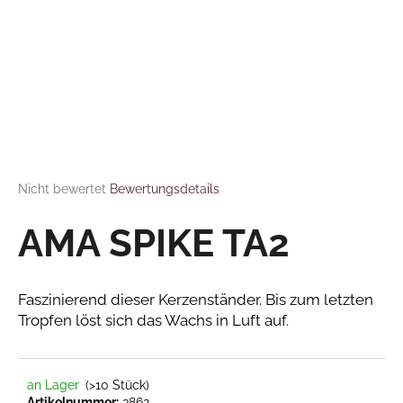
FAQ
Kontakt
SUCHEN
Sprache
W
Login
i
r
Die durchschnittliche Produktbewertung ist 0,0 von 5 Sternen.
Nicht bewertet
Bewertungsdetails
e
m
AMA SPIKE TA2
p
f
e
Faszinierend dieser Kerzenständer. Bis zum letzten
h
Tropfen löst sich das Wachs in Luft auf.
l
e
n
an Lager
(>10 Stück)
3862