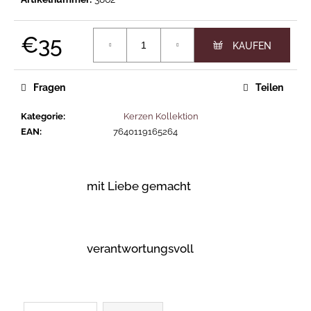
CLASSIC
G-
€35
TUBE
Verkaufspreis:
CTA5
€72
Fragen
Teilen
Kategorie
:
Kerzen Kollektion
EAN
:
7640119165264
mit Liebe gemacht
verantwortungsvoll